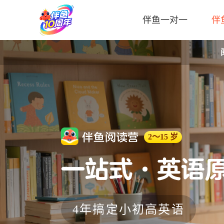
伴鱼一对一
伴
伴鱼阅读营
2～15 岁
一站式·英语
4年搞定小初高英语